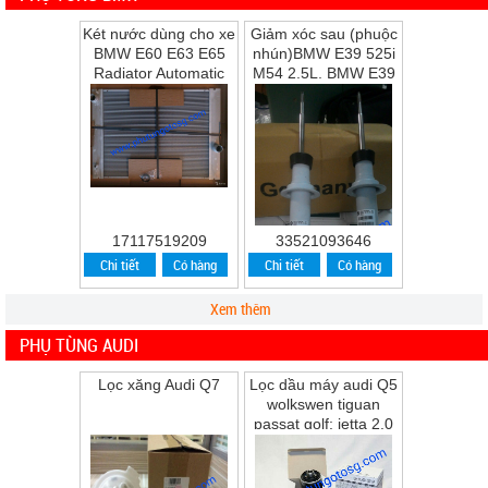
Két nước dùng cho xe
Giảm xóc sau (phuộc
BMW E60 E63 E65
nhún)BMW E39 525i
Radiator Automatic
M54 2.5L, BMW E39
Transmission
528i M52 2.8L, BMW
E39 530i M54 ...
17117519209
33521093646
Chi tiết
Có hàng
Chi tiết
Có hàng
Xem thêm
PHỤ TÙNG AUDI
Lọc xăng Audi Q7
Lọc dầu máy audi Q5
wolkswen tiguan
passat golf; jetta 2.0
Q5