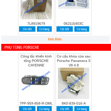
7L8919679
06J115403C
Chi tiết
Có hàng
Chi tiết
Có hàng
Xem thêm
PHỤ TÙNG PORSCHE
Công tắc khiển kính
Cơ cấu khóa cửa sau
tổng PORSCHE
Porsche Panamera S
CAYENNE
V8 4.8
7PP-959-858-R-DML
8K0-839-016-A
Chi tiết
Có hàng
Chi tiết
Có hàng