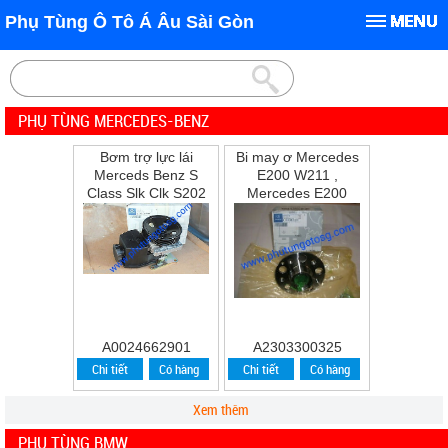
Phụ Tùng Ô Tô Á Âu Sài Gòn
PHỤ TÙNG MERCEDES-BENZ
Bơm trợ lực lái
Bi may ơ Mercedes
Merceds Benz S
E200 W211 ,
Class Slk Clk S202
Mercedes E200
W202 W210 S210
,E240 ,E280
A0024662901
A2303300325
Chi tiết
Có hàng
Chi tiết
Có hàng
Xem thêm
PHỤ TÙNG BMW