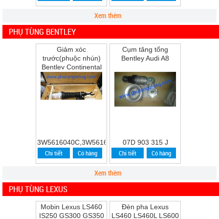
Xem thêm
PHỤ TÙNG BENTLEY
Giảm xóc
Cụm tăng tổng
trước(phuộc nhún)
Bentley Audi A8
Bentley Continental
Flying Spur Speed
năm 2009
3W5616040C,3W5616039C
07D 903 315 J
Chi tiết
Có hàng
Chi tiết
Có hàng
Xem thêm
PHỤ TÙNG LEXUS
Mobin Lexus LS460
Đèn pha Lexus
IS250 GS300 GS350
LS460 LS460L LS600