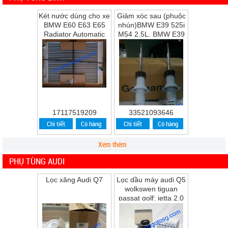
Két nước dùng cho xe
Giảm xóc sau (phuộc
BMW E60 E63 E65
nhún)BMW E39 525i
Radiator Automatic
M54 2.5L, BMW E39
Transmission
528i M52 2.8L, BMW
E39 530i M54 ...
17117519209
33521093646
Chi tiết
Có hàng
Chi tiết
Có hàng
Xem thêm
PHỤ TÙNG AUDI
Lọc xăng Audi Q7
Lọc dầu máy audi Q5
wolkswen tiguan
passat golf; jetta 2.0
Q5