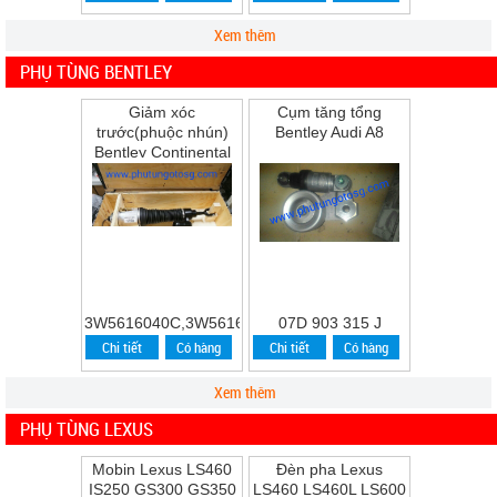
Xem thêm
PHỤ TÙNG BENTLEY
Giảm xóc
Cụm tăng tổng
trước(phuộc nhún)
Bentley Audi A8
Bentley Continental
Flying Spur Speed
năm 2009
3W5616040C,3W5616039C
07D 903 315 J
Chi tiết
Có hàng
Chi tiết
Có hàng
Xem thêm
PHỤ TÙNG LEXUS
Mobin Lexus LS460
Đèn pha Lexus
IS250 GS300 GS350
LS460 LS460L LS600