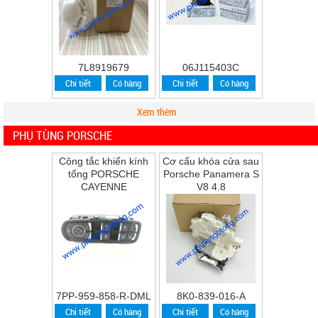
7L8919679
06J115403C
Chi tiết
Có hàng
Chi tiết
Có hàng
Xem thêm
PHỤ TÙNG PORSCHE
Công tắc khiển kính
Cơ cấu khóa cửa sau
tổng PORSCHE
Porsche Panamera S
CAYENNE
V8 4.8
7PP-959-858-R-DML
8K0-839-016-A
Chi tiết
Có hàng
Chi tiết
Có hàng