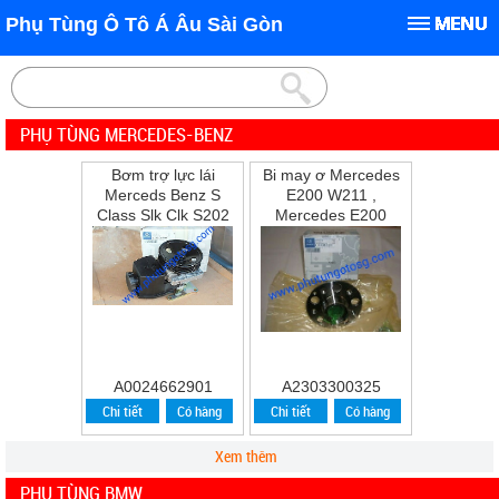
Phụ Tùng Ô Tô Á Âu Sài Gòn
PHỤ TÙNG MERCEDES-BENZ
Bơm trợ lực lái
Bi may ơ Mercedes
Merceds Benz S
E200 W211 ,
Class Slk Clk S202
Mercedes E200
W202 W210 S210
,E240 ,E280
A0024662901
A2303300325
Chi tiết
Có hàng
Chi tiết
Có hàng
Xem thêm
PHỤ TÙNG BMW