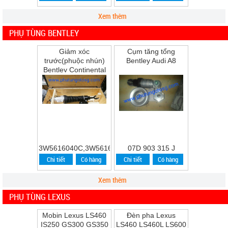
Xem thêm
PHỤ TÙNG BENTLEY
Giảm xóc
Cụm tăng tổng
trước(phuộc nhún)
Bentley Audi A8
Bentley Continental
Flying Spur Speed
năm 2009
3W5616040C,3W5616039C
07D 903 315 J
Chi tiết
Có hàng
Chi tiết
Có hàng
Xem thêm
PHỤ TÙNG LEXUS
Mobin Lexus LS460
Đèn pha Lexus
IS250 GS300 GS350
LS460 LS460L LS600