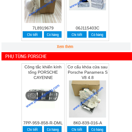
7L8919679
06J115403C
Chi tiết
Có hàng
Chi tiết
Có hàng
Xem thêm
PHỤ TÙNG PORSCHE
Công tắc khiển kính
Cơ cấu khóa cửa sau
tổng PORSCHE
Porsche Panamera S
CAYENNE
V8 4.8
7PP-959-858-R-DML
8K0-839-016-A
Chi tiết
Có hàng
Chi tiết
Có hàng