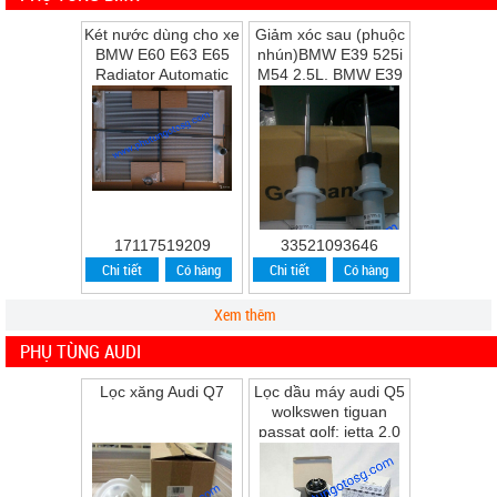
Két nước dùng cho xe
Giảm xóc sau (phuộc
BMW E60 E63 E65
nhún)BMW E39 525i
Radiator Automatic
M54 2.5L, BMW E39
Transmission
528i M52 2.8L, BMW
E39 530i M54 ...
17117519209
33521093646
Chi tiết
Có hàng
Chi tiết
Có hàng
Xem thêm
PHỤ TÙNG AUDI
Lọc xăng Audi Q7
Lọc dầu máy audi Q5
wolkswen tiguan
passat golf; jetta 2.0
Q5