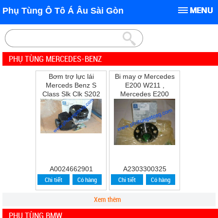
Phụ Tùng Ô Tô Á Âu Sài Gòn
PHỤ TÙNG MERCEDES-BENZ
Bơm trợ lực lái
Bi may ơ Mercedes
Merceds Benz S
E200 W211 ,
Class Slk Clk S202
Mercedes E200
W202 W210 S210
,E240 ,E280
A0024662901
A2303300325
Chi tiết
Có hàng
Chi tiết
Có hàng
Xem thêm
PHỤ TÙNG BMW