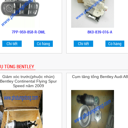
7PP-959-858-R-DML
8K0-839-016-A
Chi tiết
Có hàng
Chi tiết
Có hàng
Ụ TÙNG BENTLEY
Giảm xóc trước(phuộc nhún)
Cụm tăng tổng Bentley Audi A8
Bentley Continental Flying Spur
Speed năm 2009