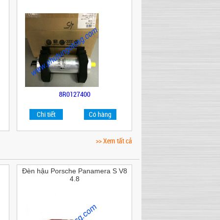
8R0127400
Chi tiết
Có hàng
>> Xem tất cả
Đèn hậu Porsche Panamera S V8
4.8