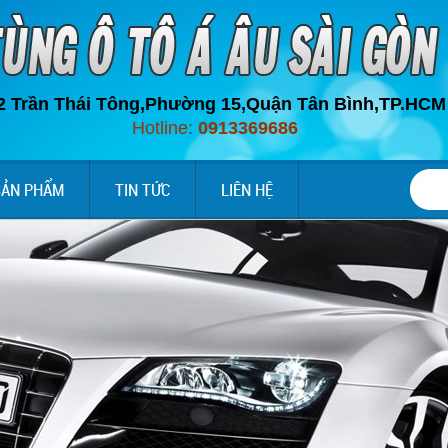
2 Trần Thái Tông,Phường 15,Quận Tân Bình,
TP.HC
M
Hotline:
0913369686
SẢN PHẨM
TIN TỨC
LIÊN HỆ