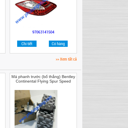
97063141504
Chi tiết
Có hàng
>> Xem tất cả
Má phanh trước (bố thắng) Bentley
Continental Flying Spur Speed