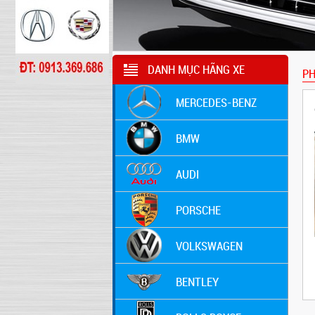
DANH MỤC HÃNG XE
PH
MERCEDES-BENZ
BMW
AUDI
PORSCHE
VOLKSWAGEN
BENTLEY