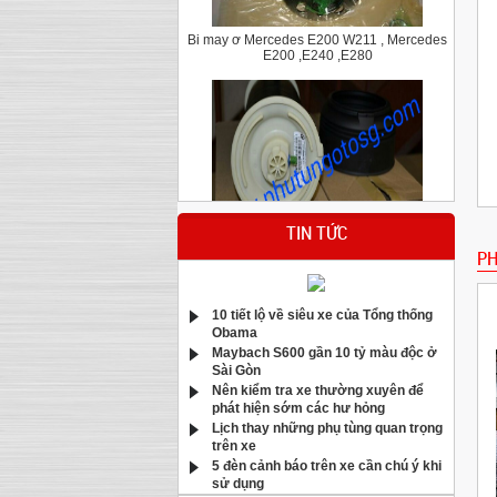
Bi may ơ Mercedes E200 W211 , Mercedes
E200 ,E240 ,E280
Bầu hơi giảm xóc sau Bmw X5 E70
TIN TỨC
PH
10 tiết lộ về siêu xe của Tổng thống
Obama
Maybach S600 gần 10 tỷ màu độc ở
Sài Gòn
Nên kiểm tra xe thường xuyên để
phát hiện sớm các hư hỏng
Lịch thay những phụ tùng quan trọng
Má phanh trước Mercedes C200,C250,C300
trên xe
E250 CGI W204 W212
5 đèn cảnh báo trên xe cần chú ý khi
sử dụng