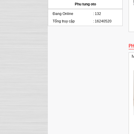
Phu tung oto
Đang Online
:
132
Tổng truy cập
:
16240520
Két nước dùng cho xe BMW E60 E63 E65
PH
Radiator Automatic Transmission
M
Pitton BMW E39 E46 E60 E83 E85 325i 525i
x3 M54