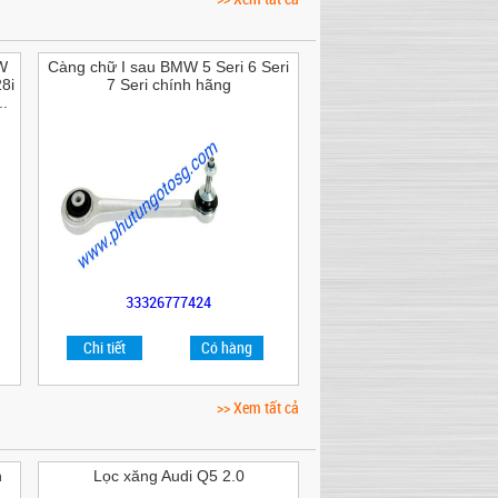
W
Càng chữ I sau BMW 5 Seri 6 Seri
8i
7 Seri chính hãng
.
33326777424
Chi tiết
Có hàng
>> Xem tất cả
n
Lọc xăng Audi Q5 2.0