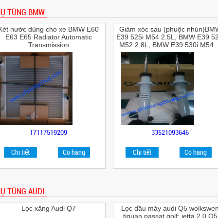
HỤ TÙNG BMW
Két nước dùng cho xe BMW E60
Giảm xóc sau (phuộc nhún)BM
E63 E65 Radiator Automatic
E39 525i M54 2.5L, BMW E39 52
Transmission
M52 2.8L, BMW E39 530i M54 ..
17117519209
33521093646
Chi tiết
Có hàng
Chi tiết
Có hàng
Ụ TÙNG AUDI
Lọc xăng Audi Q7
Lọc dầu máy audi Q5 wolkswe
tiguan passat golf; jetta 2.0 Q5