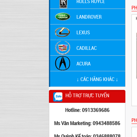
ROLLS ROYCE
P
LANDROVER
LEXUS
CADILLAC
ACURA
↓ CÁC HÃNG KHÁC ↓
HỖ TRỢ TRỰC TUYẾN
Hotline: 0913369686
PH
Ms Vân Marketing: 0943488586
Ms Quỳnh Kế toán: 0346888078