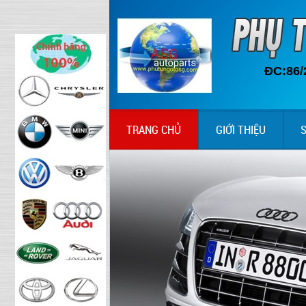
ĐC:86/
TRANG CHỦ
GIỚI THIỆU