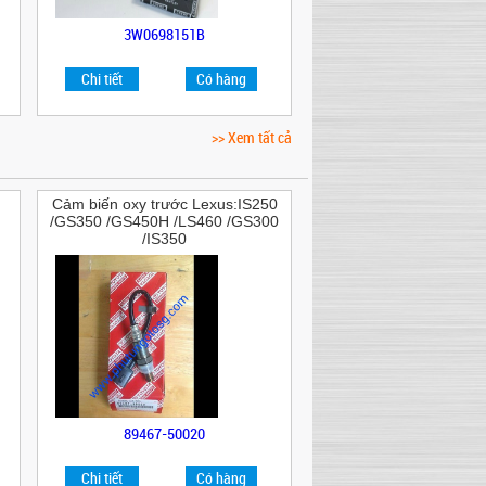
3W0698151B
Chi tiết
Có hàng
>> Xem tất cả
Cảm biến oxy trước Lexus:IS250
/GS350 /GS450H /LS460 /GS300
/IS350
89467-50020
Chi tiết
Có hàng