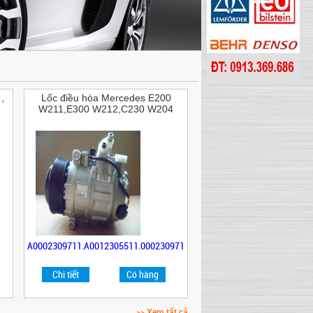
,
Lốc điều hòa Mercedes E200
W211,E300 W212,C230 W204
A0002309711,A0012305511,0002309711,A0012305511,A0002309711,A
Chi tiết
Có hàng
>> Xem tất cả