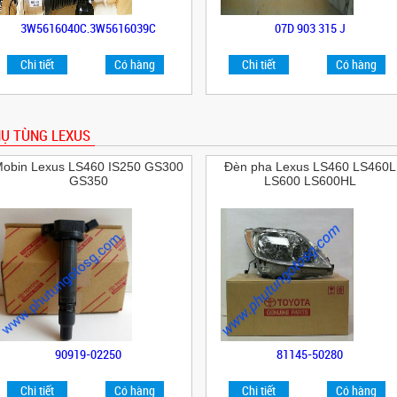
3W5616040C,3W5616039C
07D 903 315 J
Chi tiết
Có hàng
Chi tiết
Có hàng
Ụ TÙNG LEXUS
obin Lexus LS460 IS250 GS300
Đèn pha Lexus LS460 LS460L
GS350
LS600 LS600HL
90919-02250
81145-50280
Chi tiết
Có hàng
Chi tiết
Có hàng