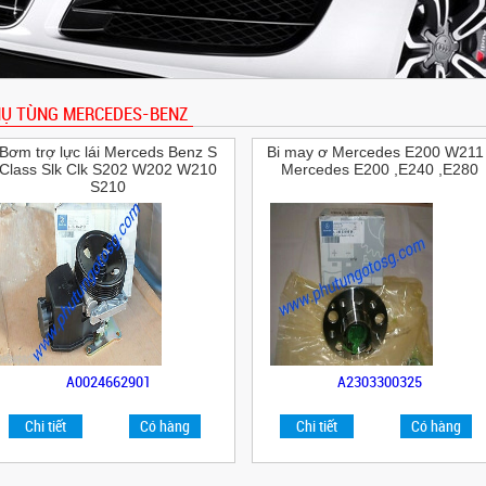
Ụ TÙNG MERCEDES-BENZ
Bơm trợ lực lái Merceds Benz S
Bi may ơ Mercedes E200 W211 
Class Slk Clk S202 W202 W210
Mercedes E200 ,E240 ,E280
S210
A0024662901
A2303300325
Chi tiết
Có hàng
Chi tiết
Có hàng