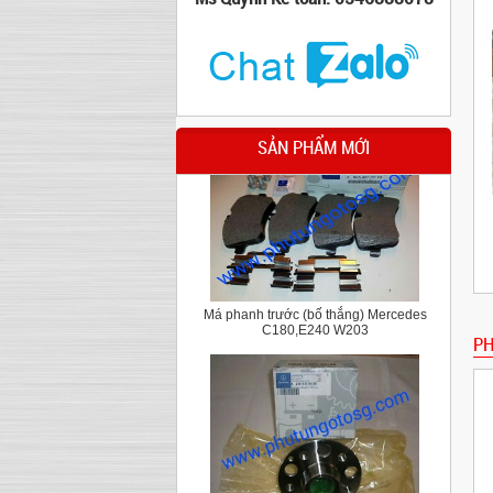
Cao su chân hộp số Mercedes C Class
W204,E class W212
SẢN PHẨM MỚI
Má phanh trước (bố thắng) Mercedes
C180,E240 W203
PH