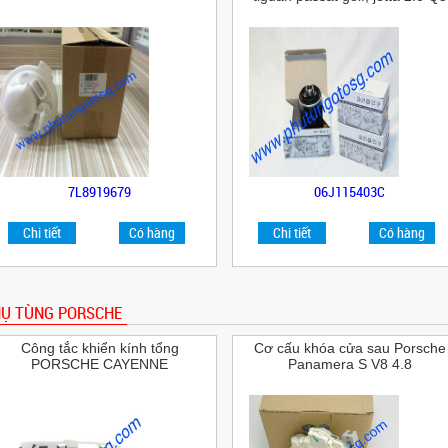
7L8919679
06J115403C
Chi tiết
Có hàng
Chi tiết
Có hàng
Ụ TÙNG PORSCHE
Công tắc khiển kính tổng
Cơ cấu khóa cửa sau Porsche
PORSCHE CAYENNE
Panamera S V8 4.8