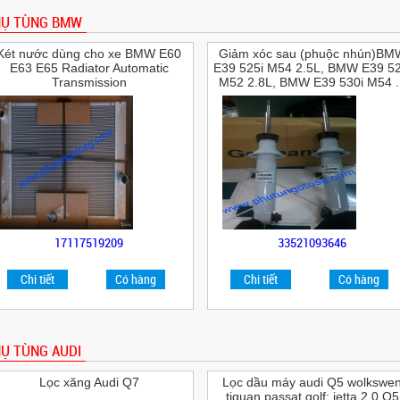
HỤ TÙNG BMW
Két nước dùng cho xe BMW E60
Giảm xóc sau (phuộc nhún)BM
E63 E65 Radiator Automatic
E39 525i M54 2.5L, BMW E39 52
Transmission
M52 2.8L, BMW E39 530i M54 ..
17117519209
33521093646
Chi tiết
Có hàng
Chi tiết
Có hàng
Ụ TÙNG AUDI
Lọc xăng Audi Q7
Lọc dầu máy audi Q5 wolkswe
tiguan passat golf; jetta 2.0 Q5