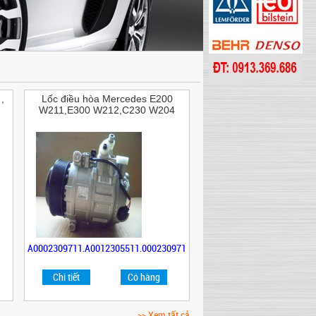
,
Lốc điều hòa Mercedes E200
W211,E300 W212,C230 W204
A0002309711,A0012305511,0002309711,A0012305511,A0002309711,A
Chi tiết
Có hàng
>> Xem tất cả