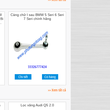
W
Càng chữ I sau BMW 5 Seri 6 Seri
8i
7 Seri chính hãng
.
33326777424
Chi tiết
Có hàng
>> Xem tất cả
n
Lọc xăng Audi Q5 2.0