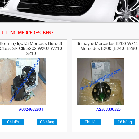
Ụ TÙNG MERCEDES-BENZ
Bơm trợ lực lái Merceds Benz S
Bi may ơ Mercedes E200 W211 
Class Slk Clk S202 W202 W210
Mercedes E200 ,E240 ,E280
S210
A0024662901
A2303300325
Chi tiết
Có hàng
Chi tiết
Có hàng