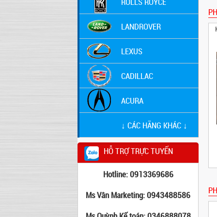
ROLLS ROYCE
P
LANDROVER
LEXUS
CADILLAC
ACURA
↓ CÁC HÃNG KHÁC ↓
HỖ TRỢ TRỰC TUYẾN
Hotline: 0913369686
PH
Ms Vân Marketing: 0943488586
Ms Quỳnh Kế toán: 0346888078