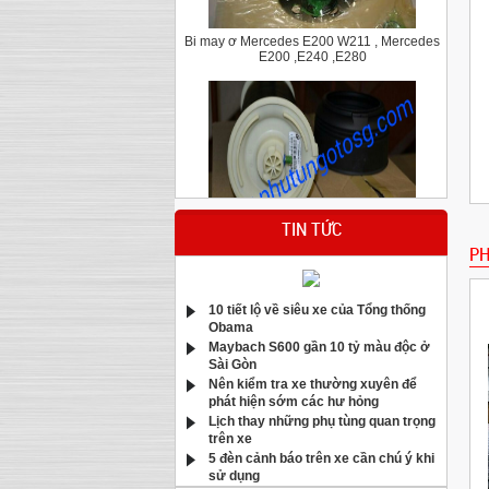
Bi may ơ Mercedes E200 W211 , Mercedes
E200 ,E240 ,E280
TIN TỨC
Bầu hơi giảm xóc sau Bmw X5 E70
PH
10 tiết lộ về siêu xe của Tổng thống
Obama
Maybach S600 gần 10 tỷ màu độc ở
Sài Gòn
Nên kiểm tra xe thường xuyên để
phát hiện sớm các hư hỏng
Lịch thay những phụ tùng quan trọng
Má phanh trước Mercedes C200,C250,C300
trên xe
E250 CGI W204 W212
5 đèn cảnh báo trên xe cần chú ý khi
sử dụng