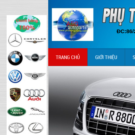
ĐC:86/
TRANG CHỦ
GIỚI THIỆU