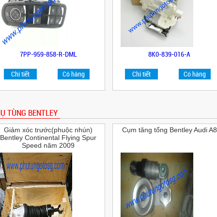
7PP-959-858-R-DML
8K0-839-016-A
Chi tiết
Có hàng
Chi tiết
Có hàng
Ụ TÙNG BENTLEY
Giảm xóc trước(phuộc nhún)
Cụm tăng tổng Bentley Audi A8
Bentley Continental Flying Spur
Speed năm 2009