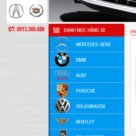
DANH MỤC HÃNG XE
PH
MERCEDES-BENZ
BMW
AUDI
PORSCHE
VOLKSWAGEN
BENTLEY