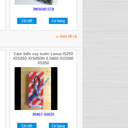
3W0698151B
Chi tiết
Có hàng
>> Xem tất cả
Cảm biến oxy trước Lexus:IS250
/GS350 /GS450H /LS460 /GS300
/IS350
89467-50020
Chi tiết
Có hàng