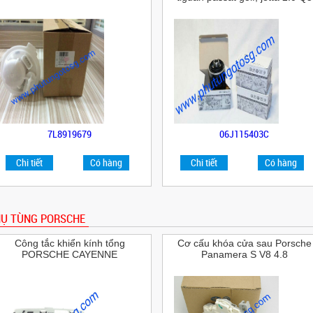
7L8919679
06J115403C
Chi tiết
Có hàng
Chi tiết
Có hàng
Ụ TÙNG PORSCHE
Công tắc khiển kính tổng
Cơ cấu khóa cửa sau Porsche
PORSCHE CAYENNE
Panamera S V8 4.8