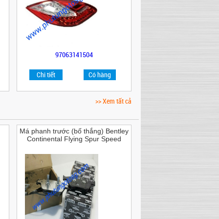
97063141504
Chi tiết
Có hàng
>> Xem tất cả
Má phanh trước (bố thắng) Bentley
Continental Flying Spur Speed