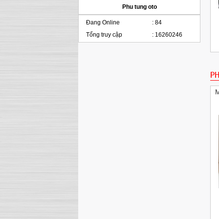
Phu tung oto
Đang Online
:
84
Tổng truy cập
:
16260246
Két nước dùng cho xe BMW E60 E63 E65
PH
Radiator Automatic Transmission
M
Pitton BMW E39 E46 E60 E83 E85 325i 525i
x3 M54