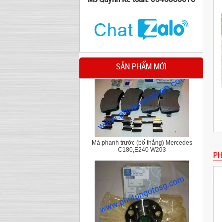
Cao su chân hộp số Mercedes C Class
W204,E class W212
SẢN PHẨM MỚI
Má phanh trước (bố thắng) Mercedes
C180,E240 W203
PH