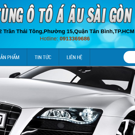
2 Trần Thái Tông,Phường 15,Quận Tân Bình,
TP.HC
M
Hotline:
0913369686
SẢN PHẨM
TIN TỨC
LIÊN HỆ