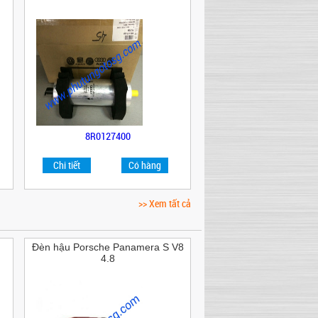
8R0127400
Chi tiết
Có hàng
>> Xem tất cả
Đèn hậu Porsche Panamera S V8
4.8