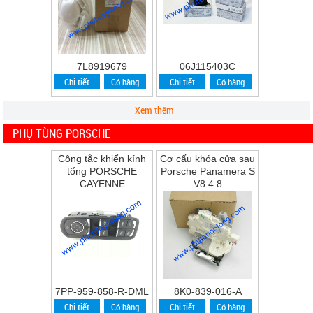
7L8919679
06J115403C
Chi tiết
Có hàng
Chi tiết
Có hàng
Xem thêm
PHỤ TÙNG PORSCHE
Công tắc khiển kính
Cơ cấu khóa cửa sau
tổng PORSCHE
Porsche Panamera S
CAYENNE
V8 4.8
7PP-959-858-R-DML
8K0-839-016-A
Chi tiết
Có hàng
Chi tiết
Có hàng