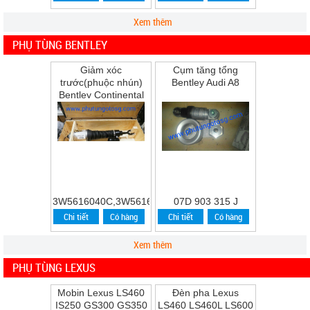
Xem thêm
PHỤ TÙNG BENTLEY
Giảm xóc
Cụm tăng tổng
trước(phuộc nhún)
Bentley Audi A8
Bentley Continental
Flying Spur Speed
năm 2009
3W5616040C,3W5616039C
07D 903 315 J
Chi tiết
Có hàng
Chi tiết
Có hàng
Xem thêm
PHỤ TÙNG LEXUS
Mobin Lexus LS460
Đèn pha Lexus
IS250 GS300 GS350
LS460 LS460L LS600