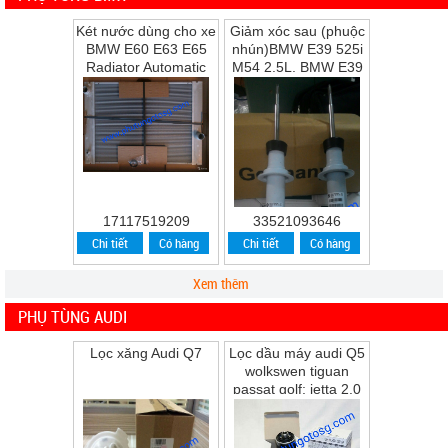
Két nước dùng cho xe
Giảm xóc sau (phuộc
BMW E60 E63 E65
nhún)BMW E39 525i
Radiator Automatic
M54 2.5L, BMW E39
Transmission
528i M52 2.8L, BMW
E39 530i M54 ...
17117519209
33521093646
Chi tiết
Có hàng
Chi tiết
Có hàng
Xem thêm
PHỤ TÙNG AUDI
Lọc xăng Audi Q7
Lọc dầu máy audi Q5
wolkswen tiguan
passat golf; jetta 2.0
Q5