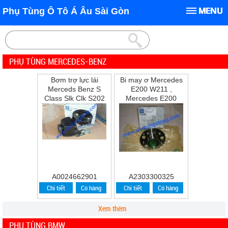
Phụ Tùng Ô Tô Á Âu Sài Gòn
PHỤ TÙNG MERCEDES-BENZ
Bơm trợ lực lái
Bi may ơ Mercedes
Merceds Benz S
E200 W211 ,
Class Slk Clk S202
Mercedes E200
W202 W210 S210
,E240 ,E280
A0024662901
A2303300325
Chi tiết
Có hàng
Chi tiết
Có hàng
Xem thêm
PHỤ TÙNG BMW