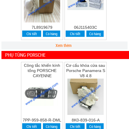
7L8919679
06J115403C
Chi tiết
Có hàng
Chi tiết
Có hàng
Xem thêm
PHỤ TÙNG PORSCHE
Công tắc khiển kính
Cơ cấu khóa cửa sau
tổng PORSCHE
Porsche Panamera S
CAYENNE
V8 4.8
7PP-959-858-R-DML
8K0-839-016-A
Chi tiết
Có hàng
Chi tiết
Có hàng