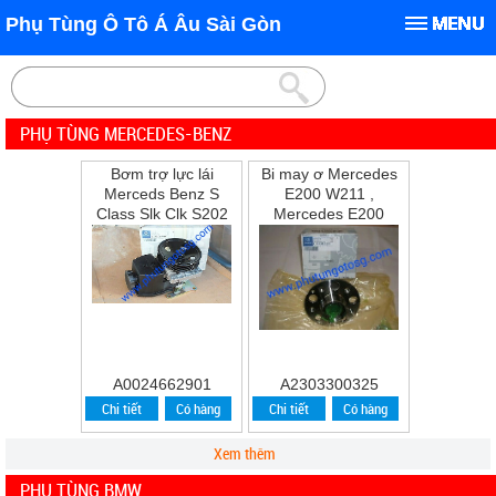
Phụ Tùng Ô Tô Á Âu Sài Gòn
PHỤ TÙNG MERCEDES-BENZ
Bơm trợ lực lái
Bi may ơ Mercedes
Merceds Benz S
E200 W211 ,
Class Slk Clk S202
Mercedes E200
W202 W210 S210
,E240 ,E280
A0024662901
A2303300325
Chi tiết
Có hàng
Chi tiết
Có hàng
Xem thêm
PHỤ TÙNG BMW