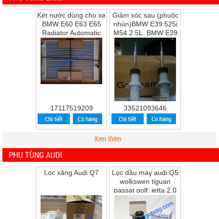
Két nước dùng cho xe
Giảm xóc sau (phuộc
BMW E60 E63 E65
nhún)BMW E39 525i
Radiator Automatic
M54 2.5L, BMW E39
Transmission
528i M52 2.8L, BMW
E39 530i M54 ...
17117519209
33521093646
Chi tiết
Có hàng
Chi tiết
Có hàng
Xem thêm
PHỤ TÙNG AUDI
Lọc xăng Audi Q7
Lọc dầu máy audi Q5
wolkswen tiguan
passat golf; jetta 2.0
Q5