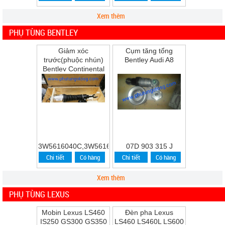
Xem thêm
PHỤ TÙNG BENTLEY
Giảm xóc
Cụm tăng tổng
trước(phuộc nhún)
Bentley Audi A8
Bentley Continental
Flying Spur Speed
năm 2009
3W5616040C,3W5616039C
07D 903 315 J
Chi tiết
Có hàng
Chi tiết
Có hàng
Xem thêm
PHỤ TÙNG LEXUS
Mobin Lexus LS460
Đèn pha Lexus
IS250 GS300 GS350
LS460 LS460L LS600