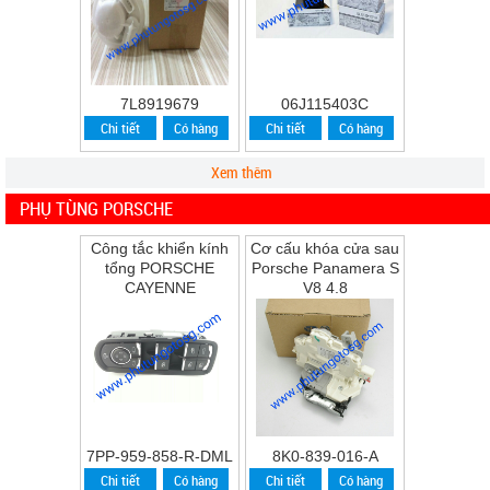
7L8919679
06J115403C
Chi tiết
Có hàng
Chi tiết
Có hàng
Xem thêm
PHỤ TÙNG PORSCHE
Công tắc khiển kính
Cơ cấu khóa cửa sau
tổng PORSCHE
Porsche Panamera S
CAYENNE
V8 4.8
7PP-959-858-R-DML
8K0-839-016-A
Chi tiết
Có hàng
Chi tiết
Có hàng