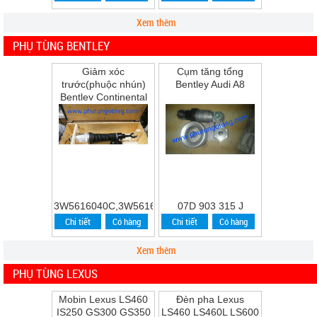
Xem thêm
PHỤ TÙNG BENTLEY
Giảm xóc
Cụm tăng tổng
trước(phuộc nhún)
Bentley Audi A8
Bentley Continental
Flying Spur Speed
năm 2009
3W5616040C,3W5616039C
07D 903 315 J
Chi tiết
Có hàng
Chi tiết
Có hàng
Xem thêm
PHỤ TÙNG LEXUS
Mobin Lexus LS460
Đèn pha Lexus
IS250 GS300 GS350
LS460 LS460L LS600