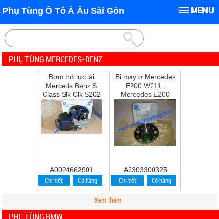
Phụ Tùng Ô Tô Á Âu Sài Gòn
PHỤ TÙNG MERCEDES-BENZ
Bơm trợ lực lái
Bi may ơ Mercedes
Merceds Benz S
E200 W211 ,
Class Slk Clk S202
Mercedes E200
W202 W210 S210
,E240 ,E280
A0024662901
A2303300325
Chi tiết
Có hàng
Chi tiết
Có hàng
Xem thêm
PHỤ TÙNG BMW