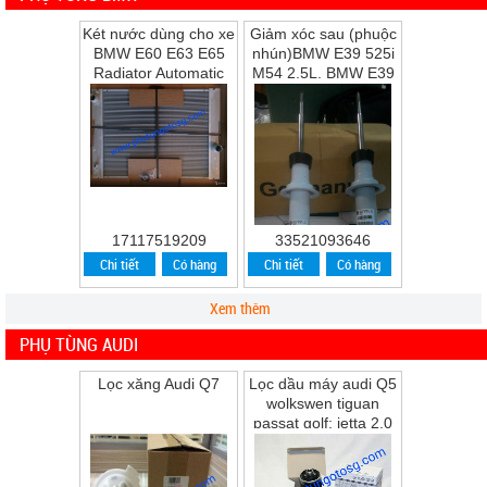
Két nước dùng cho xe
Giảm xóc sau (phuộc
BMW E60 E63 E65
nhún)BMW E39 525i
Radiator Automatic
M54 2.5L, BMW E39
Transmission
528i M52 2.8L, BMW
E39 530i M54 ...
17117519209
33521093646
Chi tiết
Có hàng
Chi tiết
Có hàng
Xem thêm
PHỤ TÙNG AUDI
Lọc xăng Audi Q7
Lọc dầu máy audi Q5
wolkswen tiguan
passat golf; jetta 2.0
Q5